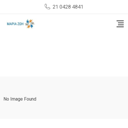
Skip
21 0428 4841
to
content
No Image Found