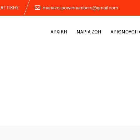
Α ΑΤΤΙΚΗΣ
mariazoi.powernumbers@gmail.com
ΑΡΧΙΚΗ
ΜΑΡΙΑ ΖΩΗ
ΑΡΙΘΜΟΛΟΓΙ