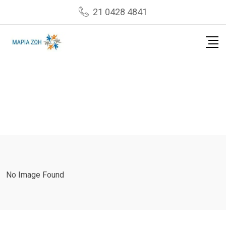
Skip
21 0428 4841
to
content
No Image Found