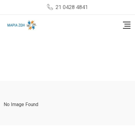
Skip
21 0428 4841
to
content
No Image Found