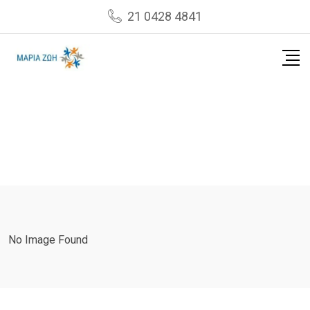
Skip
21 0428 4841
to
content
No Image Found