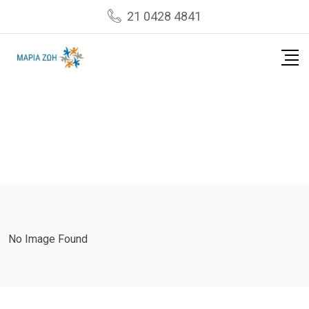
Skip
21 0428 4841
to
content
No Image Found