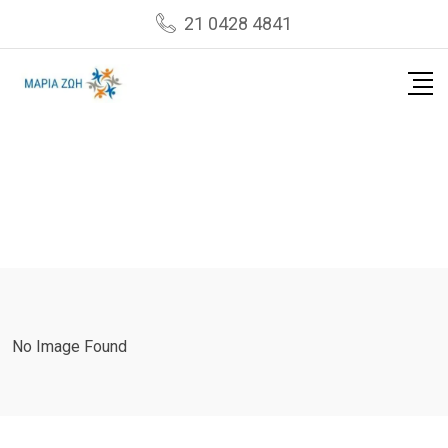
Skip
21 0428 4841
to
content
No Image Found