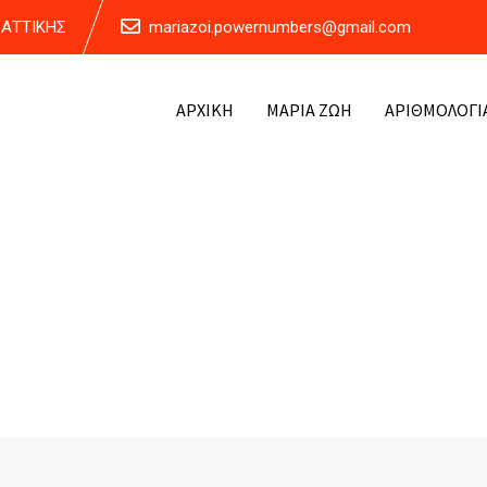
Α ΑΤΤΙΚΗΣ
mariazoi.powernumbers@gmail.com
ΑΡΧΙΚΗ
ΜΑΡΙΑ ΖΩΗ
ΑΡΙΘΜΟΛΟΓΙ