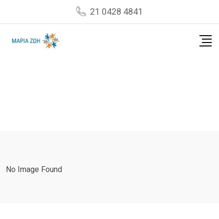
Skip
21 0428 4841
to
content
No Image Found