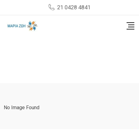
Skip
21 0428 4841
to
content
No Image Found