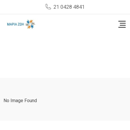
Skip
21 0428 4841
to
content
No Image Found