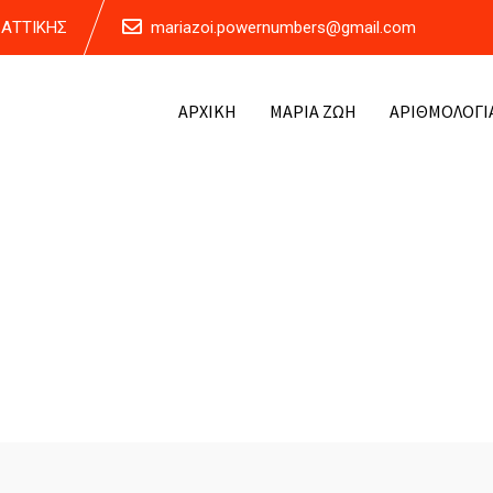
Α ΑΤΤΙΚΗΣ
mariazoi.powernumbers@gmail.com
ΑΡΧΙΚΗ
ΜΑΡΙΑ ΖΩΗ
ΑΡΙΘΜΟΛΟΓΙ