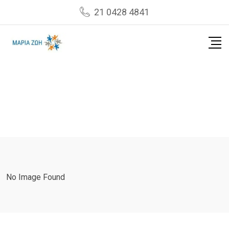
Skip
21 0428 4841
to
content
No Image Found