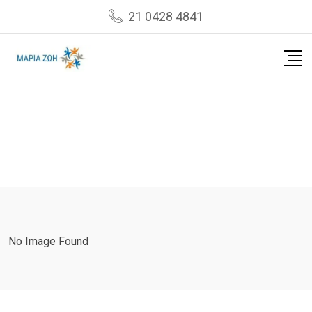
Skip
21 0428 4841
to
content
No Image Found