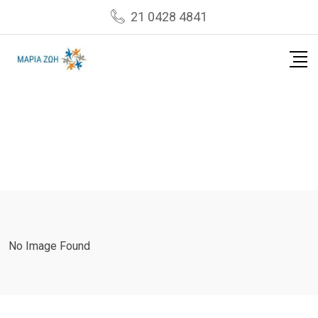
Skip
21 0428 4841
to
content
No Image Found