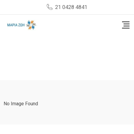
Skip
21 0428 4841
to
content
No Image Found