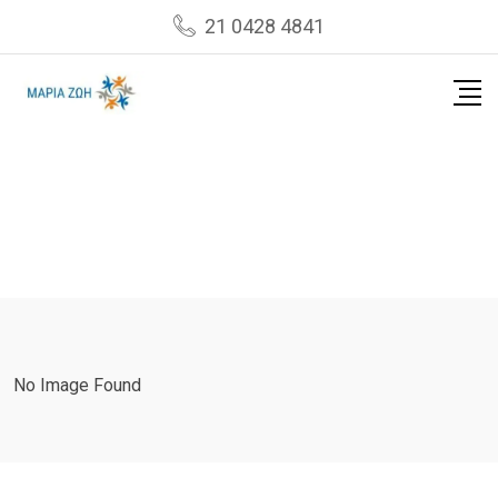
Skip
21 0428 4841
to
content
No Image Found