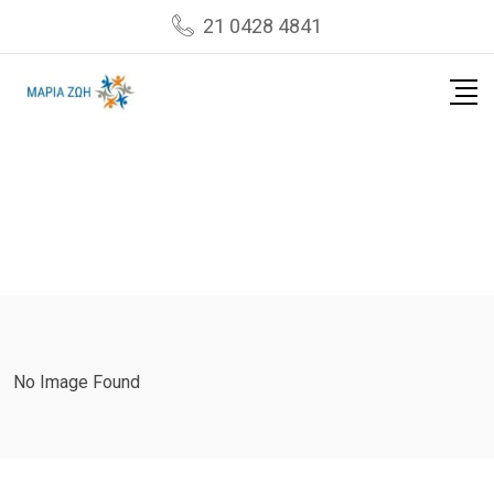
Skip
21 0428 4841
to
content
No Image Found