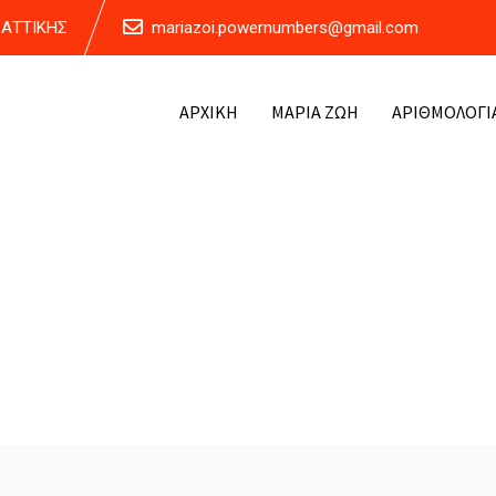
Α ΑΤΤΙΚΗΣ
mariazoi.powernumbers@gmail.com
ΑΡΧΙΚΗ
ΜΑΡΙΑ ΖΩΗ
ΑΡΙΘΜΟΛΟΓΙ