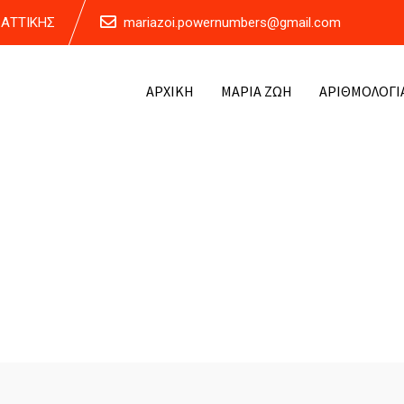
Α ΑΤΤΙΚΗΣ
mariazoi.powernumbers@gmail.com
ΑΡΧΙΚΗ
ΜΑΡΙΑ ΖΩΗ
ΑΡΙΘΜΟΛΟΓΙ