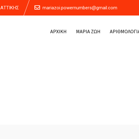
Α ΑΤΤΙΚΗΣ
mariazoi.powernumbers@gmail.com
ΑΡΧΙΚΗ
ΜΑΡΙΑ ΖΩΗ
ΑΡΙΘΜΟΛΟΓΙ