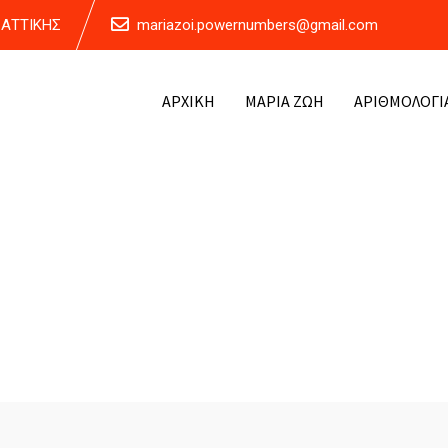
Α ΑΤΤΙΚΗΣ
mariazoi.powernumbers@gmail.com
ΑΡΧΙΚΗ
ΜΑΡΙΑ ΖΩΗ
ΑΡΙΘΜΟΛΟΓΙ