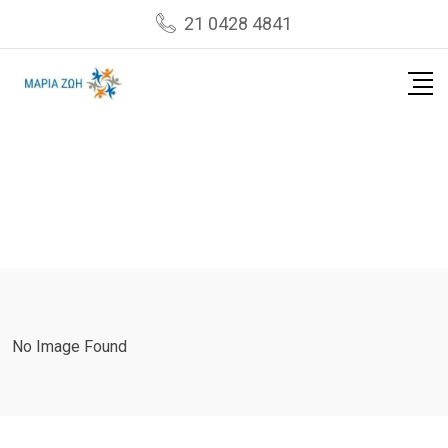
Skip
21 0428 4841
to
content
No Image Found