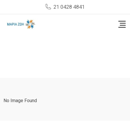
Skip
21 0428 4841
to
content
No Image Found