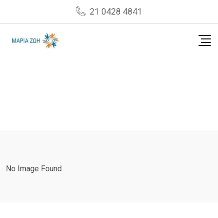
Skip
21 0428 4841
to
content
No Image Found