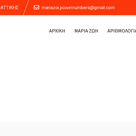
Α ΑΤΤΙΚΗΣ
mariazoi.powernumbers@gmail.com
ΑΡΧΙΚΗ
ΜΑΡΙΑ ΖΩΗ
ΑΡΙΘΜΟΛΟΓΙ