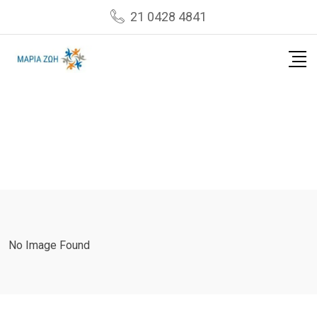
Skip
21 0428 4841
to
content
No Image Found