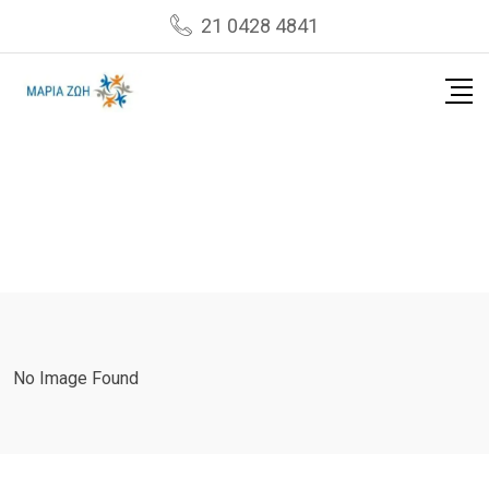
Skip
21 0428 4841
to
content
No Image Found