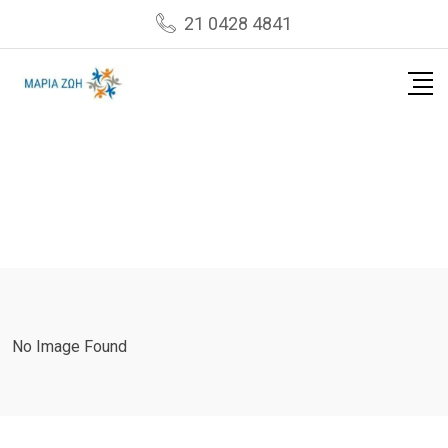
Skip
21 0428 4841
to
content
No Image Found