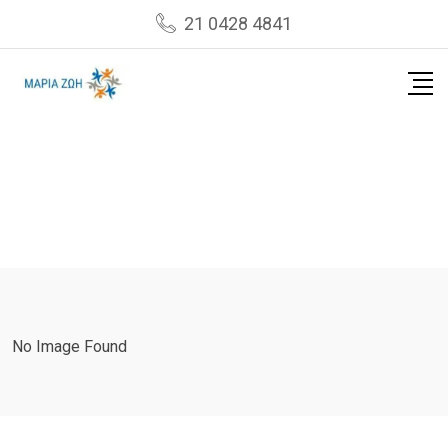
Skip
21 0428 4841
to
content
No Image Found