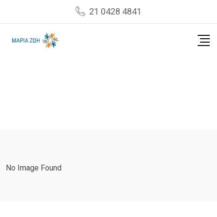
Skip
21 0428 4841
to
content
No Image Found