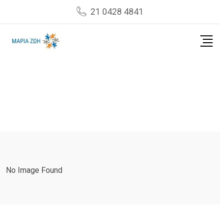
Skip
21 0428 4841
to
content
No Image Found