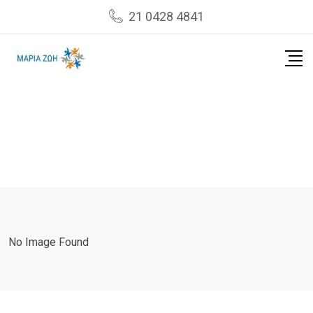
Skip
21 0428 4841
to
content
No Image Found