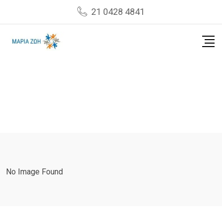
Skip
21 0428 4841
to
content
No Image Found