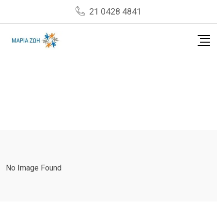
Skip
21 0428 4841
to
content
No Image Found