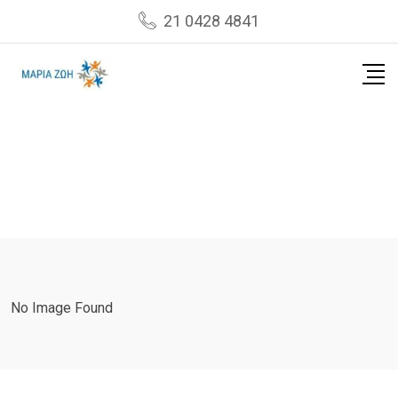
Skip
21 0428 4841
to
content
No Image Found