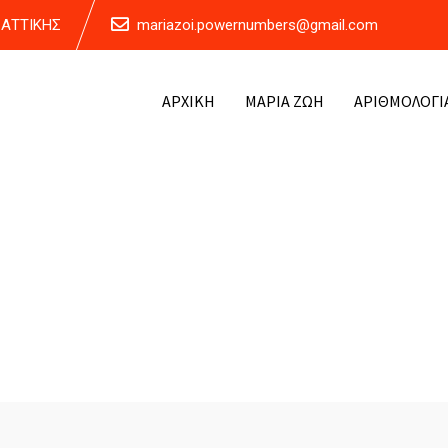
Α ΑΤΤΙΚΗΣ
mariazoi.powernumbers@gmail.com
ΑΡΧΙΚΗ
ΜΑΡΙΑ ΖΩΗ
ΑΡΙΘΜΟΛΟΓΙ