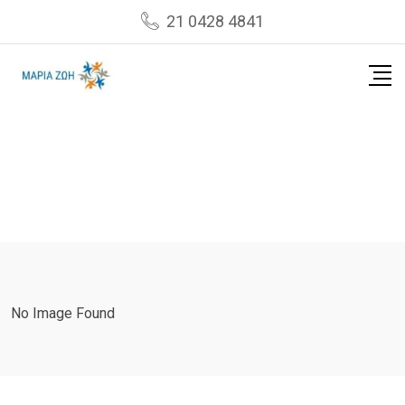
Skip
21 0428 4841
to
content
No Image Found