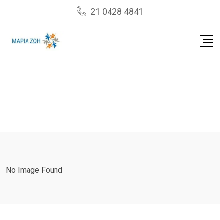
Skip
21 0428 4841
to
content
No Image Found