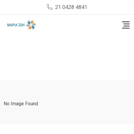
Skip
21 0428 4841
to
content
No Image Found