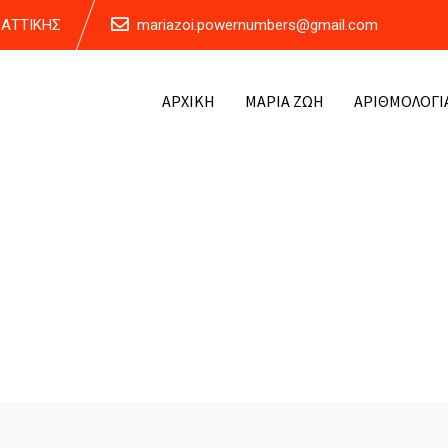
Α ΑΤΤΙΚΗΣ
mariazoi.powernumbers@gmail.com
ΑΡΧΙΚΗ
ΜΑΡΙΑ ΖΩΗ
ΑΡΙΘΜΟΛΟΓΙ