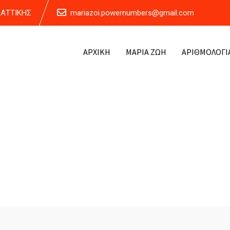
Α ΑΤΤΙΚΗΣ
mariazoi.powernumbers@gmail.com
ΑΡΧΙΚΗ
ΜΑΡΙΑ ΖΩΗ
ΑΡΙΘΜΟΛΟΓΙ