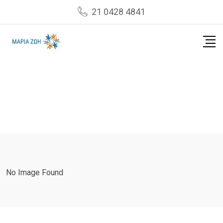
Skip
21 0428 4841
to
content
No Image Found