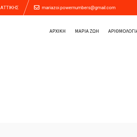
Α ΑΤΤΙΚΗΣ
mariazoi.powernumbers@gmail.com
ΑΡΧΙΚΗ
ΜΑΡΙΑ ΖΩΗ
ΑΡΙΘΜΟΛΟΓΙ