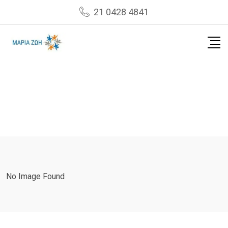
Skip
21 0428 4841
to
content
No Image Found