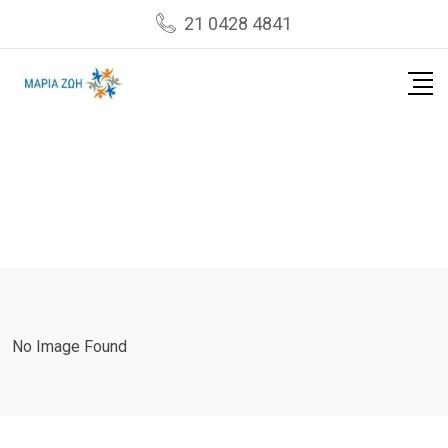
Skip
21 0428 4841
to
content
No Image Found