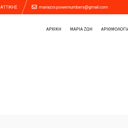
Α ΑΤΤΙΚΗΣ
mariazoi.powernumbers@gmail.com
ΑΡΧΙΚΗ
ΜΑΡΙΑ ΖΩΗ
ΑΡΙΘΜΟΛΟΓΙ