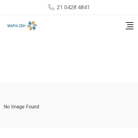
Skip
21 0428 4841
to
content
No Image Found