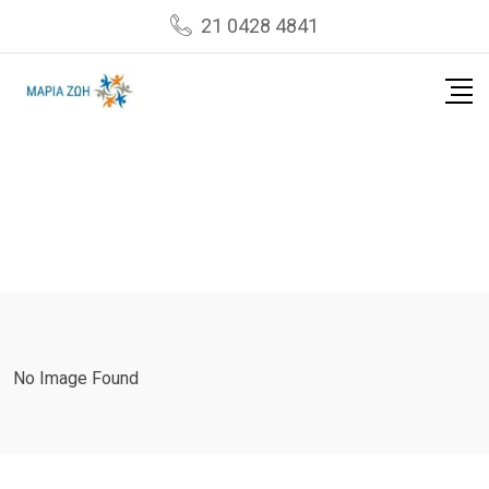
Skip
21 0428 4841
to
content
No Image Found