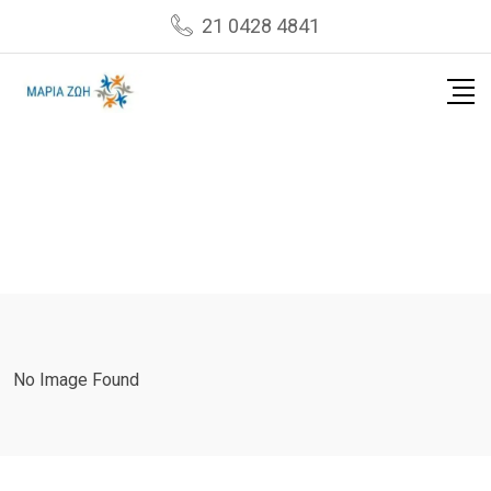
Skip
21 0428 4841
to
content
No Image Found